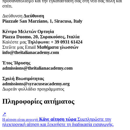
προσανατολισμό και την εγκατάστασή σας στη νέα σας πόλη και
σπίτι.
Διεύθυνση
Διεύθυνση
Piazzale San Marziano, 1, Siracusa, Italy
Κέντρο Μελετών Ορτυγία
Piazza Duomo, 20, Συρακούσες, Ιταλία
Καλέστε μας
Τηλέφωνο: + 39 0931 61424
Στείλτε μας Email
Μαθήματα γλωσσών
info@theitalianacademy.com
Έτος Ίδρυσης
admissions@theitalianacademy.com
Σχολή Βιωσιμότητας
admissions@syracuseacademy.org
Δωρεάν φυλλάδιο προγράμματος
Πληροφορίες αιτήματος
↗
Κάνε αίτηση τώρα
Συμπληρώστε την
Η αίτηση είναι ανοιχτή
ηλεκτρονική αίτηση και ξεκινήστε τη διαδικασία εισαγωγής.