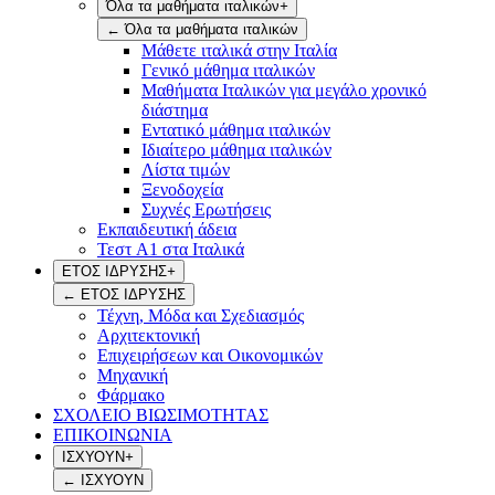
Όλα τα μαθήματα ιταλικών
+
←
Όλα τα μαθήματα ιταλικών
Μάθετε ιταλικά στην Ιταλία
Γενικό μάθημα ιταλικών
Μαθήματα Ιταλικών για μεγάλο χρονικό
διάστημα
Εντατικό μάθημα ιταλικών
Ιδιαίτερο μάθημα ιταλικών
Λίστα τιμών
Ξενοδοχεία
Συχνές Ερωτήσεις
Εκπαιδευτική άδεια
Τεστ A1 στα Ιταλικά
ΕΤΟΣ ΙΔΡΥΣΗΣ
+
←
ΕΤΟΣ ΙΔΡΥΣΗΣ
Τέχνη, Μόδα και Σχεδιασμός
Αρχιτεκτονική
Επιχειρήσεων και Οικονομικών
Μηχανική
Φάρμακο
ΣΧΟΛΕΙΟ ΒΙΩΣΙΜΟΤΗΤΑΣ
ΕΠΙΚΟΙΝΩΝΙΑ
ΙΣΧΥΟΥΝ
+
←
ΙΣΧΥΟΥΝ