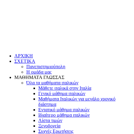
ΑΡΧΙΚΗ
ΣΧΕΤΙΚΑ
Πανεπιστημιούπολη
Η ομάδα μας
ΜΑΘΗΜΑΤΑ ΓΛΩΣΣΑΣ
Όλα τα μαθήματα ιταλικών
Μάθετε ιταλικά στην Ιταλία
Γενικό μάθημα ιταλικών
Μαθήματα Ιταλικών για μεγάλο χρονικό
διάστημα
Εντατικό μάθημα ιταλικών
Ιδιαίτερο μάθημα ιταλικών
Λίστα τιμών
Ξενοδοχεία
Συχνές Ερωτήσεις