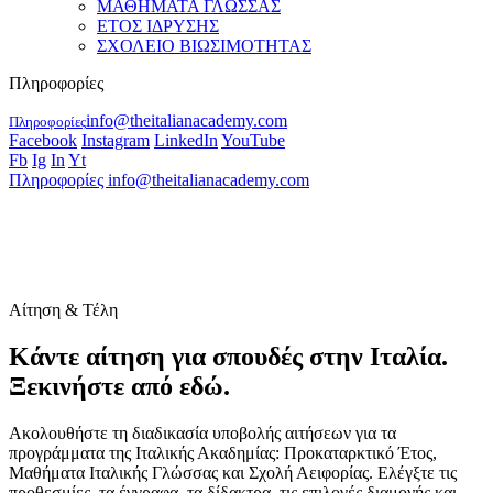
ΜΑΘΗΜΑΤΑ ΓΛΩΣΣΑΣ
ΕΤΟΣ ΙΔΡΥΣΗΣ
ΣΧΟΛΕΙΟ ΒΙΩΣΙΜΟΤΗΤΑΣ
Πληροφορίες
info@theitalianacademy.com
Πληροφορίες
Facebook
Instagram
LinkedIn
YouTube
Fb
Ig
In
Yt
Πληροφορίες
info@theitalianacademy.com
Αίτηση & Τέλη
Κάντε αίτηση για σπουδές στην Ιταλία.
Ξεκινήστε από εδώ.
Ακολουθήστε τη διαδικασία υποβολής αιτήσεων για τα
προγράμματα της Ιταλικής Ακαδημίας: Προκαταρκτικό Έτος,
Μαθήματα Ιταλικής Γλώσσας και Σχολή Αειφορίας. Ελέγξτε τις
προθεσμίες, τα έγγραφα, τα δίδακτρα, τις επιλογές διαμονής και