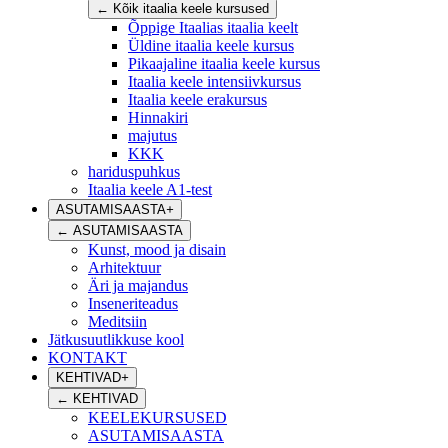
←
Kõik itaalia keele kursused
Õppige Itaalias itaalia keelt
Üldine itaalia keele kursus
Pikaajaline itaalia keele kursus
Itaalia keele intensiivkursus
Itaalia keele erakursus
Hinnakiri
majutus
KKK
hariduspuhkus
Itaalia keele A1-test
ASUTAMISAASTA
+
←
ASUTAMISAASTA
Kunst, mood ja disain
Arhitektuur
Äri ja majandus
Inseneriteadus
Meditsiin
Jätkusuutlikkuse kool
KONTAKT
KEHTIVAD
+
←
KEHTIVAD
KEELEKURSUSED
ASUTAMISAASTA