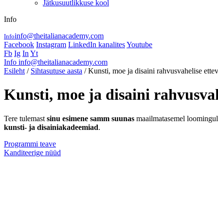
Jätkusuutlikkuse kool
Info
info@theitalianacademy.com
Info
Facebook
Instagram
LinkedIn kanalites
Youtube
Fb
Ig
In
Yt
Info
info@theitalianacademy.com
Esileht
/
Sihtasutuse aasta
/ Kunsti, moe ja disaini rahvusvahelise ettev
Kunsti, moe ja disaini rahvusvah
Tere tulemast
sinu esimene samm suunas
maailmatasemel loomingul
kunsti- ja disainiakadeemiad
.
Programmi teave
Kanditeerige nüüd