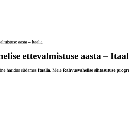
almistuse aasta – Itaalia
elise ettevalmistuse aasta – Itaal
ine haridus südames
Itaalia
. Meie
Rahvusvahelise sihtasutuse pro