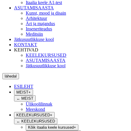
Itaalia keele A1-test
ASUTAMISAASTA
Kunst, mood ja disain
Arhitektuur
Äri ja majandus
Inseneriteadus
Meditsiin
Jätkusuutlikkuse kool
KONTAKT
KEHTIVAD
KEELEKURSUSED
ASUTAMISAASTA
Jätkusuutlikkuse kool
lähedal
ESILEHT
MEIST
+
←
MEIST
Ülikoolilinnak
Meeskond
KEELEKURSUSED
+
←
KEELEKURSUSED
Kõik itaalia keele kursused
+