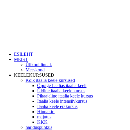
ESILEHT
MEIST
Ülikoolilinnak
Meeskond
KEELEKURSUSED
Kõik itaalia keele kursused
Õppige Itaalias itaalia keelt
Üldine itaalia keele kursus
Pikaajaline itaalia keele kursus
Itaalia keele intensiivkursus
Itaalia keele erakursus
Hinnakiri
majutus
KKK
hariduspuhkus