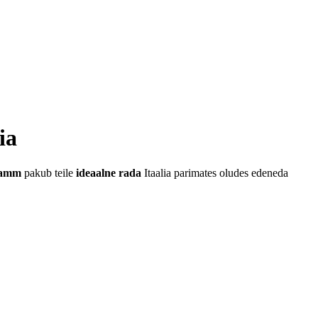
ia
gramm
pakub teile
ideaalne rada
Itaalia parimates oludes edeneda