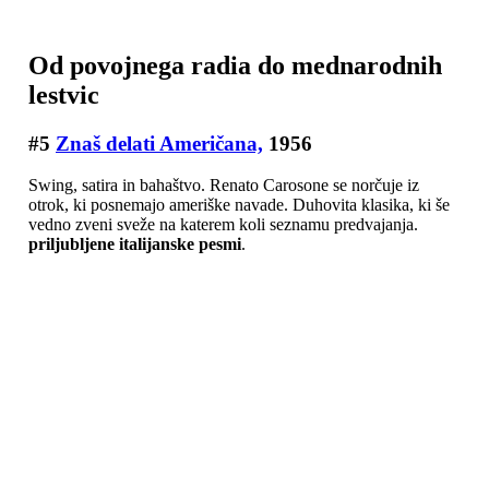
Od povojnega radia do mednarodnih
lestvic
#5
Znaš delati Američana,
1956
Swing, satira in bahaštvo. Renato Carosone se norčuje iz
otrok, ki posnemajo ameriške navade. Duhovita klasika, ki še
vedno zveni sveže na katerem koli seznamu predvajanja.
priljubljene italijanske pesmi
.