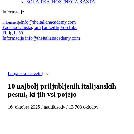
ŠOLA TRAJNOSTNEGA RASTA
Informacije
info@theitalianacademy.com
Informacije
Facebook
Instagram
LinkedIn
YouTube
Fb
Ig
In
Yt
Informacije
info@theitalianacademy.com
Italijanski nasveti
List
10 najbolj priljubljenih italijanskih
pesmi, ki jih vsi pojejo
16. oktobra 2025
/
nautilusadv
/
13,708 ogledov