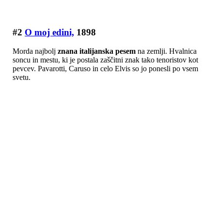
#2
O moj edini,
1898
Morda najbolj
znana italijanska pesem
na zemlji. Hvalnica
soncu in mestu, ki je postala zaščitni znak tako tenoristov kot
pevcev. Pavarotti, Caruso in celo Elvis so jo ponesli po vsem
svetu.