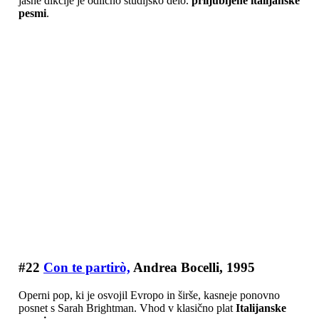
jasne dikcije je odlično študijsko delo.
priljubljene italijanske
pesmi
.
#22
Con te partirò,
Andrea Bocelli, 1995
Operni pop, ki je osvojil Evropo in širše, kasneje ponovno
posnet s Sarah Brightman. Vhod v klasično plat
Italijanske