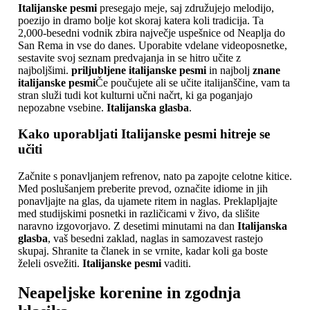
Italijanske pesmi
presegajo meje, saj združujejo melodijo,
poezijo in dramo bolje kot skoraj katera koli tradicija. Ta
2,000-besedni vodnik zbira največje uspešnice od Neaplja do
San Rema in vse do danes. Uporabite vdelane videoposnetke,
sestavite svoj seznam predvajanja in se hitro učite z
najboljšimi.
priljubljene italijanske pesmi
in najbolj
znane
italijanske pesmi
Če poučujete ali se učite italijanščine, vam ta
stran služi tudi kot kulturni učni načrt, ki ga poganjajo
nepozabne vsebine.
Italijanska glasba
.
Kako uporabljati
Italijanske pesmi
hitreje se
učiti
Začnite s ponavljanjem refrenov, nato pa zapojte celotne kitice.
Med poslušanjem preberite prevod, označite idiome in jih
ponavljajte na glas, da ujamete ritem in naglas. Preklapljajte
med studijskimi posnetki in različicami v živo, da slišite
naravno izgovorjavo. Z desetimi minutami na dan
Italijanska
glasba
, vaš besedni zaklad, naglas in samozavest rastejo
skupaj. Shranite ta članek in se vrnite, kadar koli ga boste
želeli osvežiti.
Italijanske pesmi
vaditi.
Neapeljske korenine in zgodnja