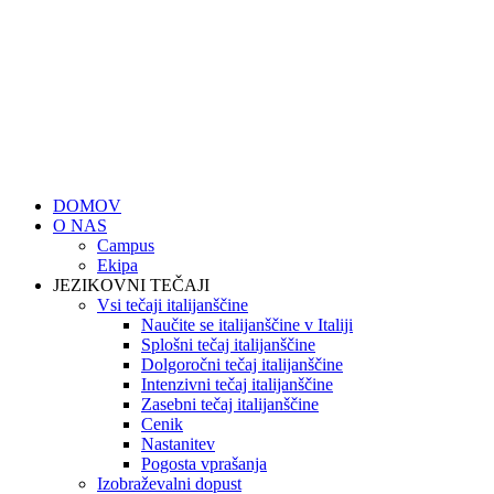
DOMOV
O NAS
Campus
Ekipa
JEZIKOVNI TEČAJI
Vsi tečaji italijanščine
Naučite se italijanščine v Italiji
Splošni tečaj italijanščine
Dolgoročni tečaj italijanščine
Intenzivni tečaj italijanščine
Zasebni tečaj italijanščine
Cenik
Nastanitev
Pogosta vprašanja
Izobraževalni dopust