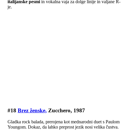
italijanske pesmi
in vokalna vaja za dolge linije in valjane R-
je.
#18
Brez ženske,
Zucchero, 1987
Gladka rock balada, prerojena kot mednarodni duet s Paulom
Youngom. Dokaz, da lahko preprost jezik nosi velika čustva.