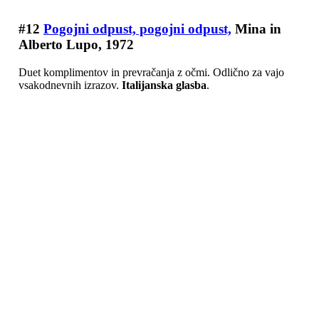
#12
Pogojni odpust, pogojni odpust,
Mina in
Alberto Lupo, 1972
Duet komplimentov in prevračanja z očmi. Odlično za vajo
vsakodnevnih izrazov.
Italijanska glasba
.