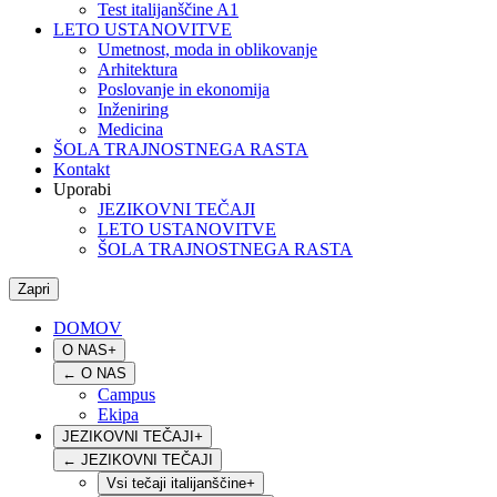
Test italijanščine A1
LETO USTANOVITVE
Umetnost, moda in oblikovanje
Arhitektura
Poslovanje in ekonomija
Inženiring
Medicina
ŠOLA TRAJNOSTNEGA RASTA
Kontakt
Uporabi
JEZIKOVNI TEČAJI
LETO USTANOVITVE
ŠOLA TRAJNOSTNEGA RASTA
Zapri
DOMOV
O NAS
+
←
O NAS
Campus
Ekipa
JEZIKOVNI TEČAJI
+
←
JEZIKOVNI TEČAJI
Vsi tečaji italijanščine
+