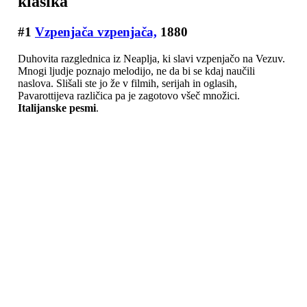
klasika
#1
Vzpenjača vzpenjača,
1880
Duhovita razglednica iz Neaplja, ki slavi vzpenjačo na Vezuv.
Mnogi ljudje poznajo melodijo, ne da bi se kdaj naučili
naslova. Slišali ste jo že v filmih, serijah in oglasih,
Pavarottijeva različica pa je zagotovo všeč množici.
Italijanske pesmi
.