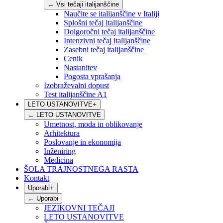
←
Vsi tečaji italijanščine
Naučite se italijanščine v Italiji
Splošni tečaj italijanščine
Dolgoročni tečaj italijanščine
Intenzivni tečaj italijanščine
Zasebni tečaj italijanščine
Cenik
Nastanitev
Pogosta vprašanja
Izobraževalni dopust
Test italijanščine A1
LETO USTANOVITVE
+
←
LETO USTANOVITVE
Umetnost, moda in oblikovanje
Arhitektura
Poslovanje in ekonomija
Inženiring
Medicina
ŠOLA TRAJNOSTNEGA RASTA
Kontakt
Uporabi
+
←
Uporabi
JEZIKOVNI TEČAJI
LETO USTANOVITVE