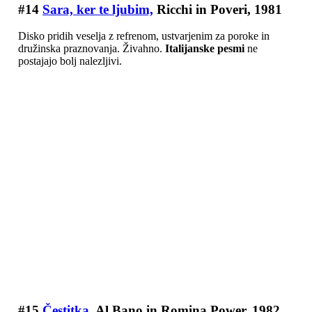
#14
Sara, ker te ljubim,
Ricchi in Poveri, 1981
Disko pridih veselja z refrenom, ustvarjenim za poroke in
družinska praznovanja. Živahno.
Italijanske pesmi
ne
postajajo bolj nalezljivi.
#15
Čestitka,
Al Bano in Romina Power, 1982