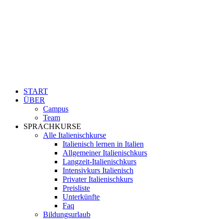
START
ÜBER
Campus
Team
SPRACHKURSE
Alle Italienischkurse
Italienisch lernen in Italien
Allgemeiner Italienischkurs
Langzeit-Italienischkurs
Intensivkurs Italienisch
Privater Italienischkurs
Preisliste
Unterkünfte
Faq
Bildungsurlaub