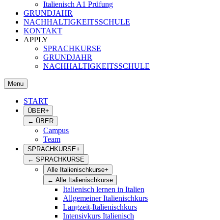
Italienisch A1 Prüfung
GRUNDJAHR
NACHHALTIGKEITSSCHULE
KONTAKT
APPLY
SPRACHKURSE
GRUNDJAHR
NACHHALTIGKEITSSCHULE
Menu
START
ÜBER
+
←
ÜBER
Campus
Team
SPRACHKURSE
+
←
SPRACHKURSE
Alle Italienischkurse
+
←
Alle Italienischkurse
Italienisch lernen in Italien
Allgemeiner Italienischkurs
Langzeit-Italienischkurs
Intensivkurs Italienisch