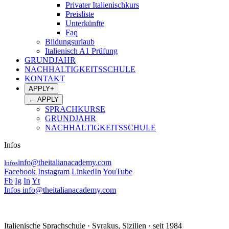
Privater Italienischkurs
Preisliste
Unterkünfte
Faq
Bildungsurlaub
Italienisch A1 Prüfung
GRUNDJAHR
NACHHALTIGKEITSSCHULE
KONTAKT
APPLY
+
←
APPLY
SPRACHKURSE
GRUNDJAHR
NACHHALTIGKEITSSCHULE
Infos
info@theitalianacademy.com
Infos
Facebook
Instagram
LinkedIn
YouTube
Fb
Ig
In
Yt
Infos
info@theitalianacademy.com
Italienische Sprachschule · Syrakus, Sizilien · seit 1984